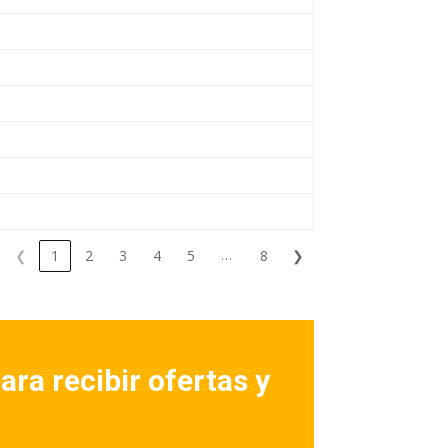
…
❮
1
2
3
4
5
8
❯
ara recibir ofertas y