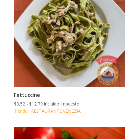
Fettuccine
Rango
$
8,52
-
$
12,79
incluído impuesto
de
Tienda:
RESTAURANTE VENEZIA
precios:
desde
$8,52