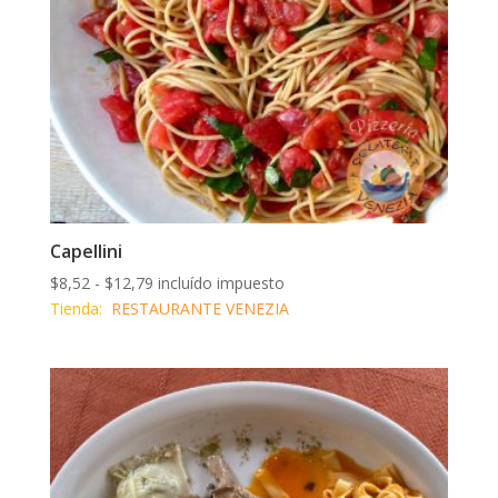
Capellini
Rango
$
8,52
-
$
12,79
incluído impuesto
de
Tienda:
RESTAURANTE VENEZIA
precios:
desde
$8,52
hasta
$12,79