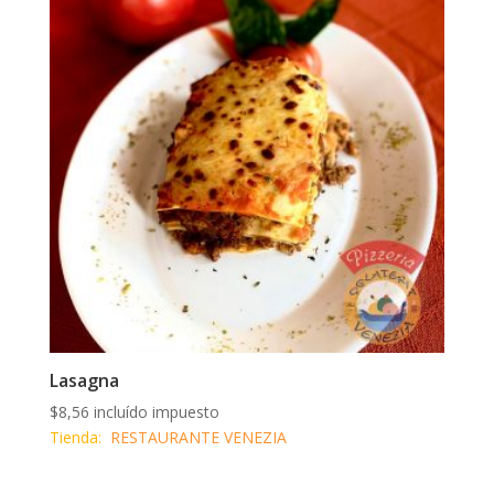
hasta
$12,79
Lasagna
$
8,56
incluído impuesto
Tienda:
RESTAURANTE VENEZIA