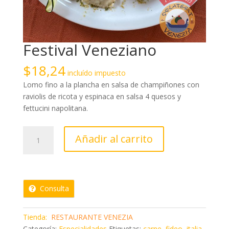
Festival Veneziano
$
18,24
incluído impuesto
Lomo fino a la plancha en salsa de champiñones con
raviolis de ricota y espinaca en salsa 4 quesos y
fettucini napolitana.
Festival
Añadir al carrito
Veneziano
cantidad
Consulta
Tienda:
RESTAURANTE VENEZIA
Categoría:
Especialidades
Etiquetas:
carne
,
fideo
,
italia
,