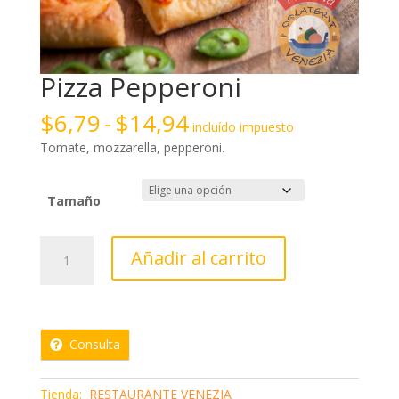
Pizza Pepperoni
Rango
$
6,79
-
$
14,94
incluído impuesto
de
Tomate, mozzarella, pepperoni.
precios:
desde
$6,79
Tamaño
hasta
$14,94
Pizza
Añadir al carrito
Pepperoni
cantidad
Consulta
Tienda:
RESTAURANTE VENEZIA