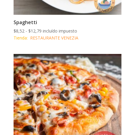
Spaghetti
Rango
$
8,52
-
$
12,79
incluído impuesto
de
Tienda:
RESTAURANTE VENEZIA
precios:
desde
$8,52
hasta
$12,79