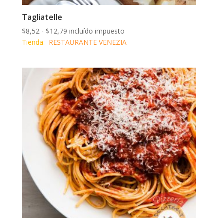
Tagliatelle
Rango
$
8,52
-
$
12,79
incluído impuesto
de
Tienda:
RESTAURANTE VENEZIA
precios:
desde
$8,52
hasta
$12,79