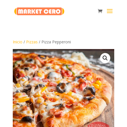
Inicio
/
Pizzas
/ Pizza Pepperoni