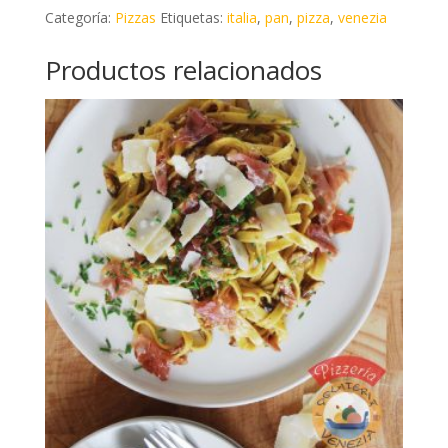
Categoría:
Pizzas
Etiquetas:
italia
,
pan
,
pizza
,
venezia
Productos relacionados