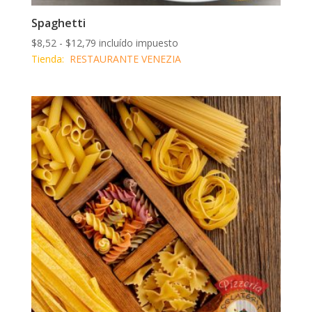
Spaghetti
Rango
$
8,52
-
$
12,79
incluído impuesto
de
Tienda:
RESTAURANTE VENEZIA
precios:
desde
$8,52
hasta
$12,79