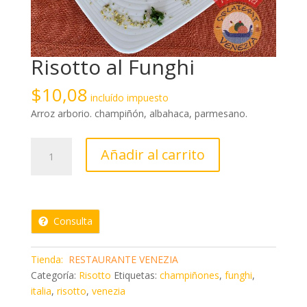
Risotto al Funghi
$
10,08
incluído impuesto
Arroz arborio. champiñón, albahaca, parmesano.
Risotto
Añadir al carrito
al
Funghi
cantidad
Consulta
Tienda:
RESTAURANTE VENEZIA
Categoría:
Risotto
Etiquetas:
champiñones
,
funghi
,
italia
,
risotto
,
venezia