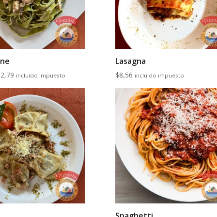
ine
Lasagna
Rango
12,79
$
8,56
incluído impuesto
incluído impuesto
de
precios:
desde
$8,52
hasta
$12,79
Spaghetti