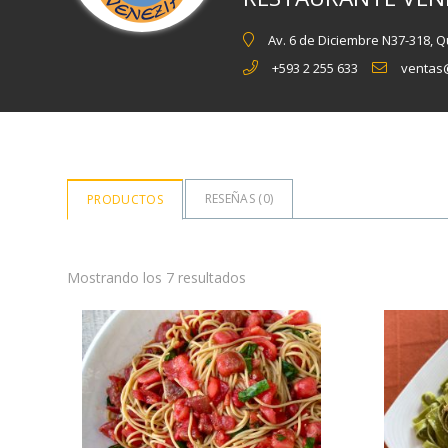
Av. 6 de Diciembre N37-318, Q
+593 2 255 633
ventas
RESEÑAS (
0
)
PRODUCTOS
Mostrando los 7 resultados